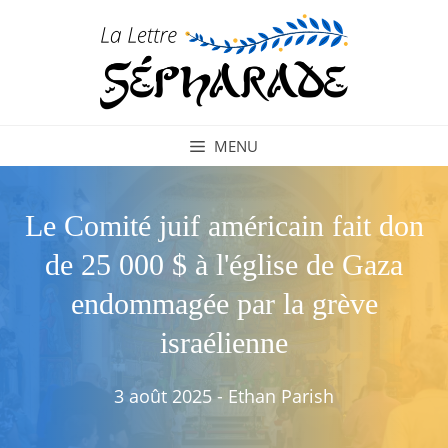
Aller
au
contenu
MENU
Le Comité juif américain fait don
de 25 000 $ à l'église de Gaza
endommagée par la grève
israélienne
3 août 2025
-
Ethan Parish