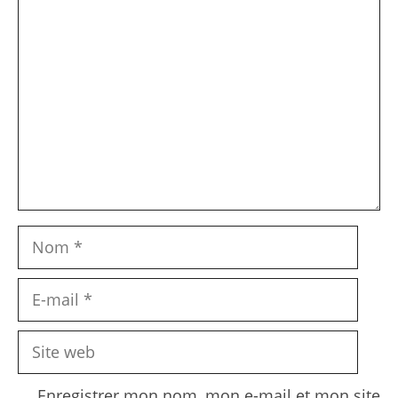
Commentaire
Nom
E-
mail
Site
web
Enregistrer mon nom, mon e-mail et mon site