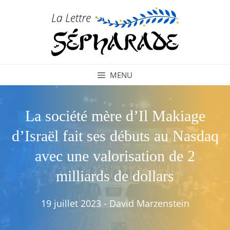
Aller
au
contenu
MENU
La société mère d’Il Makiage
d’Israël fait ses débuts au Nasdaq
avec une valorisation de 2
milliards de dollars
19 juillet 2023
-
David Marzenstein