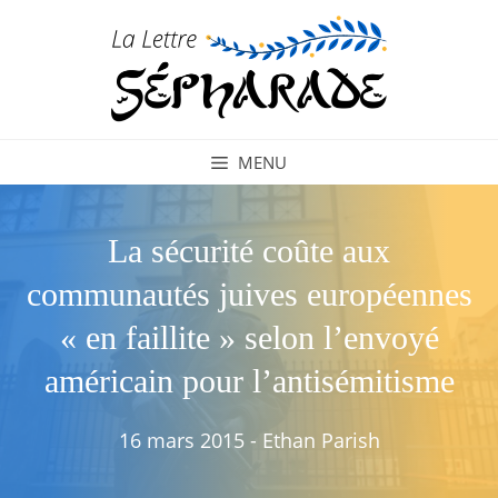
Aller
au
contenu
MENU
La sécurité coûte aux
communautés juives européennes
« en faillite » selon l’envoyé
américain pour l’antisémitisme
16 mars 2015
-
Ethan Parish