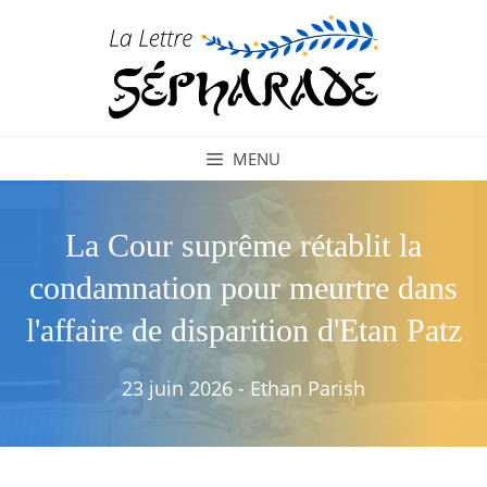
Aller
au
contenu
MENU
La Cour suprême rétablit la
condamnation pour meurtre dans
l'affaire de disparition d'Etan Patz
23 juin 2026
-
Ethan Parish