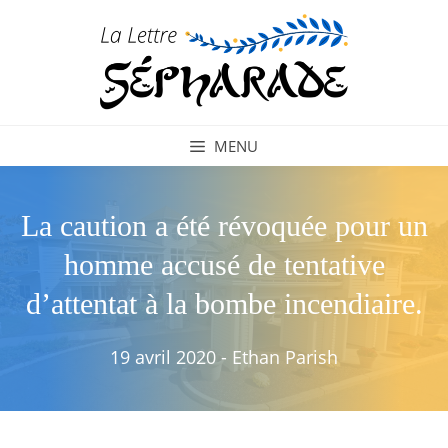
Aller
au
contenu
MENU
La caution a été révoquée pour un
homme accusé de tentative
d’attentat à la bombe incendiaire.
19 avril 2020
-
Ethan Parish