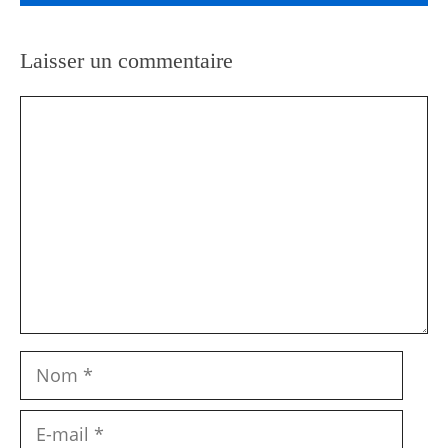
Laisser un commentaire
Commentaire
Nom
E-