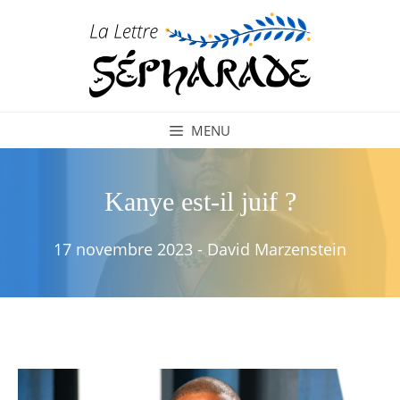
Aller
au
contenu
MENU
Kanye est-il juif ?
17 novembre 2023
-
David Marzenstein