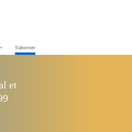
S’abonner
l et
99