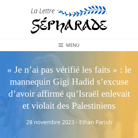
Aller
au
contenu
MENU
« Je n’ai pas vérifié les faits » : le
mannequin Gigi Hadid s’excuse
d’avoir affirmé qu’Israël enlevait
et violait des Palestiniens
28 novembre 2023
-
Ethan Parish