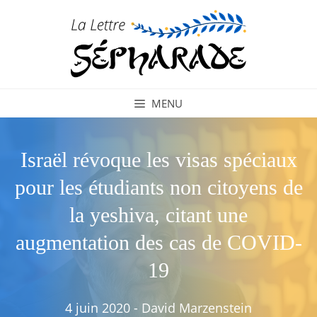
Aller
au
contenu
MENU
Israël révoque les visas spéciaux
pour les étudiants non citoyens de
la yeshiva, citant une
augmentation des cas de COVID-
19
4 juin 2020
-
David Marzenstein