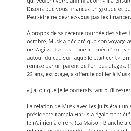
qui veulent votre annihilation. » Il a ensu
Disons que vous financez un groupe et que
Peut-être ne devriez-vous pas les financer
À propos de sa récente tournée des sites i
octobre, Musk a déclaré que son voyage ava
ne s’agissait « pas d’une tournée d’excuses 
autour du cou sur laquelle était écrit « Bri
remise par un parent de l’un des otages. (
23 ans, est otage, a offert le collier à Musk
« J’ai dit que je le porterais tant qu’il rest
La relation de Musk avec les Juifs était un
présidente Kamala Harris a également été 
Je n’ai rien à dire ». (La Maison Blanche a
odieuse promotion de la haine antisémite e