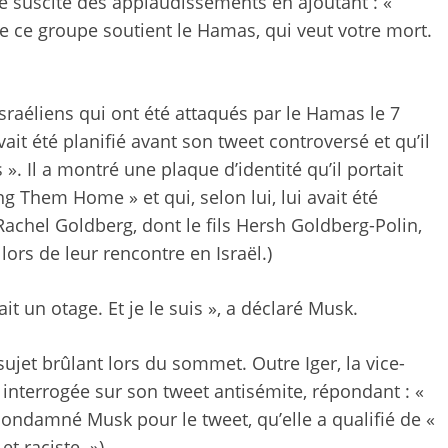
ite suscité des applaudissements en ajoutant : «
 ce groupe soutient le Hamas, qui veut votre mort.
.
sraéliens qui ont été attaqués par le Hamas le 7
it été planifié avant son tweet controversé et qu’il
». Il a montré une plaque d’identité qu’il portait
ng Them Home » et qui, selon lui, lui avait été
Rachel Goldberg, dont le fils Hersh Goldberg-Polin,
 lors de leur rencontre en Israël.)
erait un otage. Et je le suis », a déclaré Musk.
 sujet brûlant lors du sommet. Outre Iger, la vice-
interrogée sur son tweet antisémite, répondant : «
 condamné Musk pour le tweet, qu’elle a qualifié de «
t raciste. »)