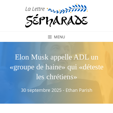
Aller
au
contenu
MENU
Elon Musk appelle ADL un
«groupe de haine» qui «déteste
les chrétiens»
30 septembre 2025
-
Ethan Parish