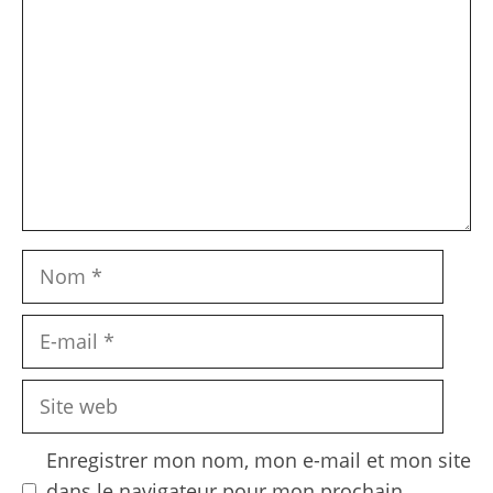
Nom
E-
mail
Site
web
Enregistrer mon nom, mon e-mail et mon site
dans le navigateur pour mon prochain