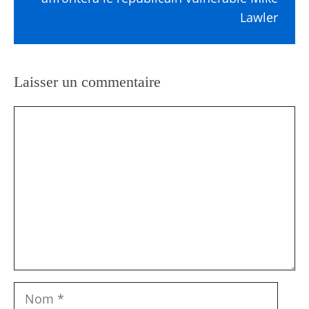
Lawler
Laisser un commentaire
Commentaire
Nom