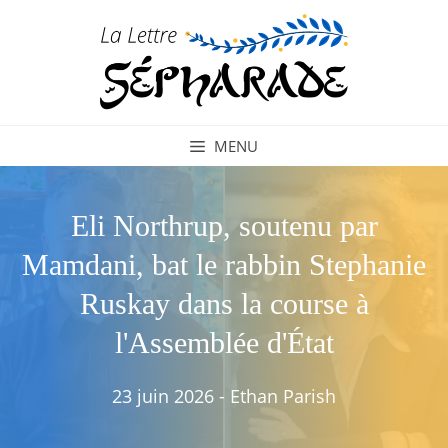
Aller
au
contenu
MENU
Eli Northrup, soutenu par
Mamdani, bat le rabbin Stephanie
Ruskay dans la course à
l'Assemblée d'État
23 juin 2026
-
Ethan Parish