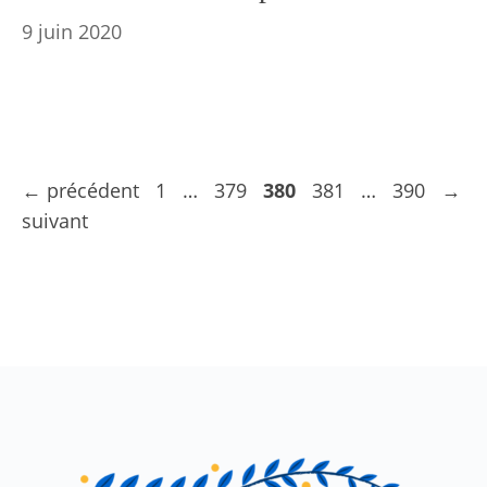
9 juin 2020
Navigation
Page
Page
Page
Page
Page
←
précédent
1
…
379
380
381
…
390
→
des
suivant
articles