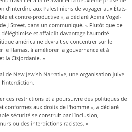
end travailler à faire avancer la deuxième phase de
on d'interdire aux Palestiniens de voyager aux États-
ble et contre-productive », a déclaré Adina Vogel-
t de J Street, dans un communiqué. « Plutôt que de
e délégitimise et affaiblit davantage l’Autorité
ique américaine devrait se concentrer sur le
r le Hamas, à améliorer la gouvernance et à
et la Cisjordanie. »
al de New Jewish Narrative, une organisation juive
l’interdiction.
r ces restrictions et à poursuivre des politiques de
 et conformes aux droits de l'homme », a déclaré
e sécurité se construit par l’inclusion,
murs ou des interdictions racistes. »