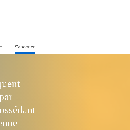
S’abonner
quent
par
possédant
ienne