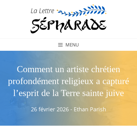
Aller
au
contenu
MENU
Comment un artiste chrétien
profondément religieux a capturé
l’esprit de la Terre sainte juive
26 février 2026
-
Ethan Parish