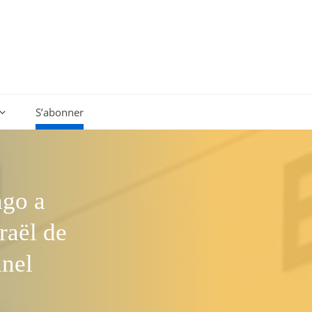
S’abonner
ago a
raël de
nnel