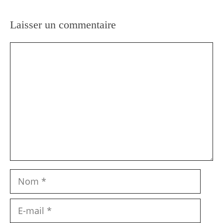
Laisser un commentaire
Commentaire
Nom
E-
mail