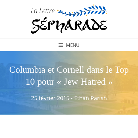
Aller
au
contenu
MENU
Columbia et Cornell dans le Top
10 pour « Jew Hatred »
25 février 2015
-
Ethan Parish