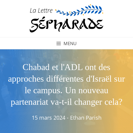
Aller
au
contenu
MENU
Chabad et l'ADL ont des
approches différentes d'Israël sur
le campus. Un nouveau
partenariat va-t-il changer cela?
15 mars 2024
-
Ethan Parish