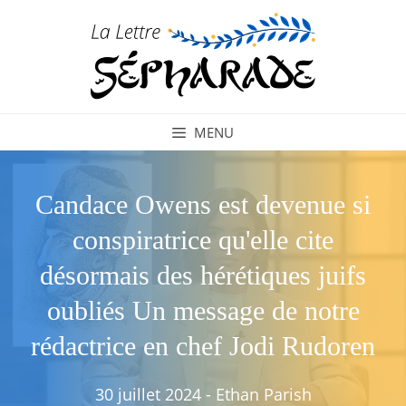
Aller
au
contenu
MENU
Candace Owens est devenue si
conspiratrice qu'elle cite
désormais des hérétiques juifs
oubliés Un message de notre
rédactrice en chef Jodi Rudoren
30 juillet 2024
-
Ethan Parish