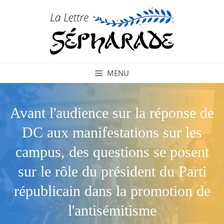
Aller
au
contenu
MENU
Avant l'audience sur la réponse de
DC aux manifestations sur les
campus, des questions se posent
sur le rôle du président du Parti
républicain dans la promotion de
l'antisémitisme