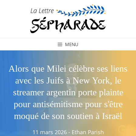
Aller
au
contenu
MENU
Alors que Milei célèbre ses liens
avec les Juifs à New York, le
streamer argentin porte plainte
pour antisémitisme pour s'être
moqué de son soutien à Israël
11 mars 2026
-
Ethan Parish