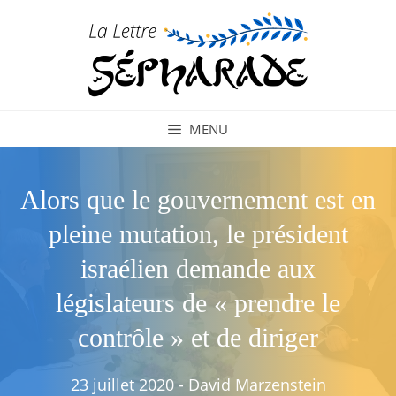
Aller
au
contenu
MENU
Alors que le gouvernement est en
pleine mutation, le président
israélien demande aux
législateurs de « prendre le
contrôle » et de diriger
23 juillet 2020
-
David Marzenstein