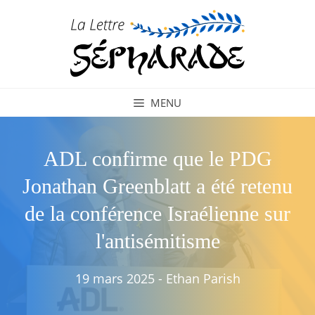
Aller
au
contenu
MENU
ADL confirme que le PDG
Jonathan Greenblatt a été retenu
de la conférence Israélienne sur
l'antisémitisme
19 mars 2025
-
Ethan Parish