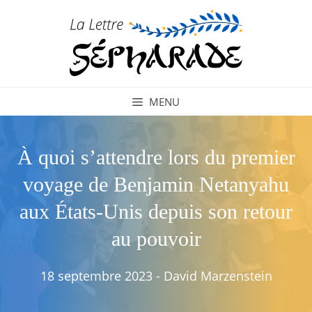
Aller
au
contenu
MENU
À quoi s’attendre lors du premier
voyage de Benjamin Netanyahu
aux États-Unis depuis son retour
au pouvoir
18 septembre 2023
-
David Marzenstein