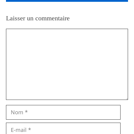
Laisser un commentaire
Commentaire
Nom
E-