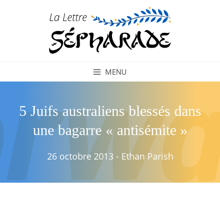
Aller
au
contenu
MENU
5 Juifs australiens blessés dans
une bagarre « antisémite »
26 octobre 2013
-
Ethan Parish